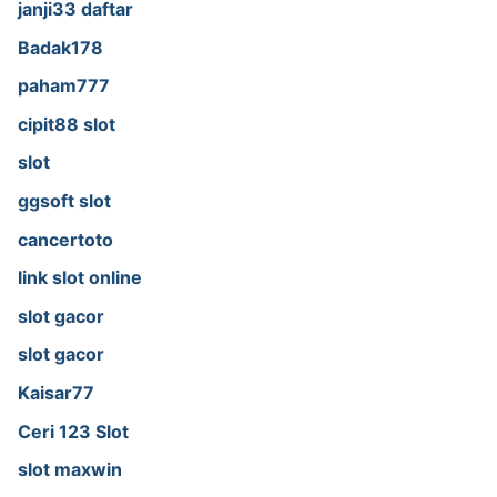
janji33 daftar
Badak178
paham777
cipit88 slot
slot
ggsoft slot
cancertoto
link slot online
slot gacor
slot gacor
Kaisar77
Ceri 123 Slot
slot maxwin