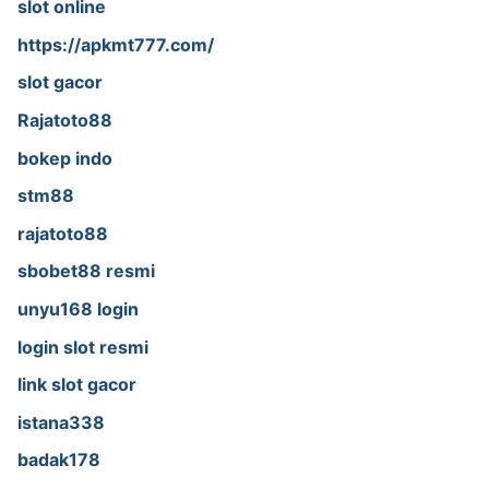
slot online
https://apkmt777.com/
slot gacor
Rajatoto88
bokep indo
stm88
rajatoto88
sbobet88 resmi
unyu168 login
login slot resmi
link slot gacor
istana338
badak178