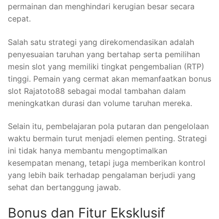
permainan dan menghindari kerugian besar secara
cepat.
Salah satu strategi yang direkomendasikan adalah
penyesuaian taruhan yang bertahap serta pemilihan
mesin slot yang memiliki tingkat pengembalian (RTP)
tinggi. Pemain yang cermat akan memanfaatkan bonus
slot Rajatoto88 sebagai modal tambahan dalam
meningkatkan durasi dan volume taruhan mereka.
Selain itu, pembelajaran pola putaran dan pengelolaan
waktu bermain turut menjadi elemen penting. Strategi
ini tidak hanya membantu mengoptimalkan
kesempatan menang, tetapi juga memberikan kontrol
yang lebih baik terhadap pengalaman berjudi yang
sehat dan bertanggung jawab.
Bonus dan Fitur Eksklusif