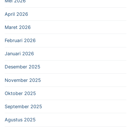
Mei 2026
April 2026
Maret 2026
Februari 2026
Januari 2026
Desember 2025
November 2025
Oktober 2025
September 2025
Agustus 2025