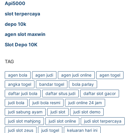
Api5000
slot terpercaya
depo 10k
agen slot maxwin
Slot Depo 10K
TAG
agen bola
agen judi
agen judi online
agen togel
angka togel
bandar togel
bola parlay
daftar judi bola
daftar situs judi
daftar slot gacor
judi bola
judi bola resmi
judi online 24 jam
judi sabung ayam
judi slot
judi slot demo
judi slot mahjong
judi slot online
judi slot terpercaya
judi slot zeus
judi togel
keluaran hari ini