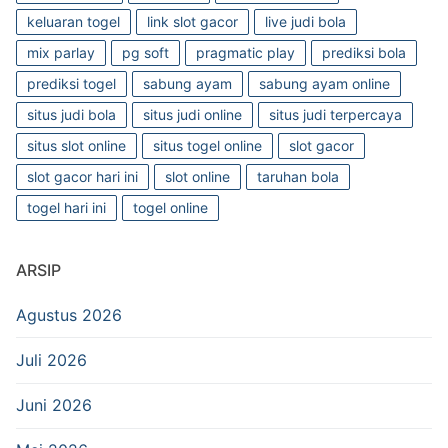
keluaran togel
link slot gacor
live judi bola
mix parlay
pg soft
pragmatic play
prediksi bola
prediksi togel
sabung ayam
sabung ayam online
situs judi bola
situs judi online
situs judi terpercaya
situs slot online
situs togel online
slot gacor
slot gacor hari ini
slot online
taruhan bola
togel hari ini
togel online
ARSIP
Agustus 2026
Juli 2026
Juni 2026