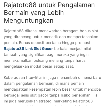
Rajatoto88 untuk Pengalaman
Bermain yang Lebih
Menguntungkan
Rajatoto88 dikenal menawarkan beragam bonus slot
yang dirancang untuk menarik dan mempertahankan
pemain. Bonus deposit pertama hingga promosi
Rajatoto88 Link Slot Gacor
berkala menjadi nilai
tambah yang signifikan bagi mereka yang ingin
memaksimalkan peluang menang tanpa harus
mengeluarkan modal besar setiap saat.
Keberadaan fitur-fitur ini juga menambah dimensi baru
dalam pengalaman bermain, di mana pemain
mendapatkan kesempatan lebih besar untuk mencoba
berbagai jenis slot gacor tanpa risiko berlebihan. Hal
ini juga merupakan strategi marketing Rajatoto88