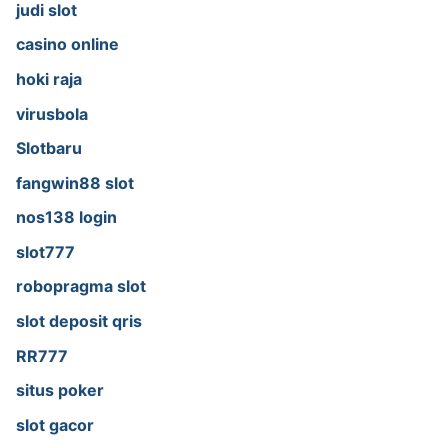
judi slot
casino online
hoki raja
virusbola
Slotbaru
fangwin88 slot
nos138 login
slot777
robopragma slot
slot deposit qris
RR777
situs poker
slot gacor