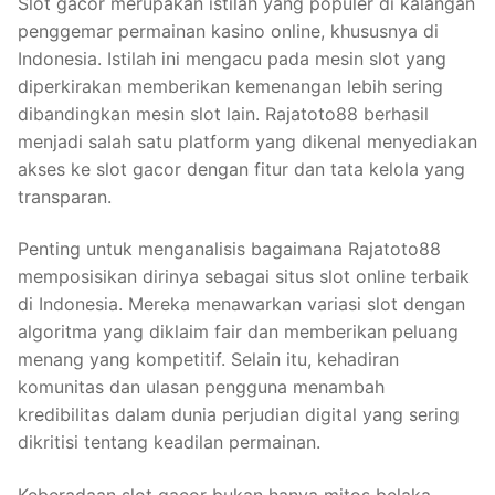
Slot gacor merupakan istilah yang populer di kalangan
penggemar permainan kasino online, khususnya di
Indonesia. Istilah ini mengacu pada mesin slot yang
diperkirakan memberikan kemenangan lebih sering
dibandingkan mesin slot lain. Rajatoto88 berhasil
menjadi salah satu platform yang dikenal menyediakan
akses ke slot gacor dengan fitur dan tata kelola yang
transparan.
Penting untuk menganalisis bagaimana Rajatoto88
memposisikan dirinya sebagai situs slot online terbaik
di Indonesia. Mereka menawarkan variasi slot dengan
algoritma yang diklaim fair dan memberikan peluang
menang yang kompetitif. Selain itu, kehadiran
komunitas dan ulasan pengguna menambah
kredibilitas dalam dunia perjudian digital yang sering
dikritisi tentang keadilan permainan.
Keberadaan slot gacor bukan hanya mitos belaka,