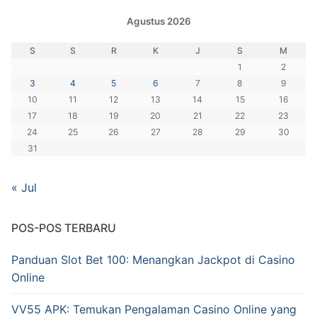
Agustus 2026
S
S
R
K
J
S
M
1
2
3
4
5
6
7
8
9
10
11
12
13
14
15
16
17
18
19
20
21
22
23
24
25
26
27
28
29
30
31
« Jul
POS-POS TERBARU
Panduan Slot Bet 100: Menangkan Jackpot di Casino
Online
VV55 APK: Temukan Pengalaman Casino Online yang