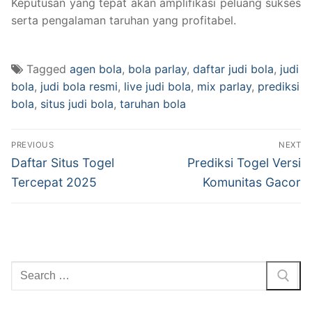
Keputusan yang tepat akan amplifikasi peluang sukses
serta pengalaman taruhan yang profitabel.
Tagged
agen bola
,
bola parlay
,
daftar judi bola
,
judi
bola
,
judi bola resmi
,
live judi bola
,
mix parlay
,
prediksi
bola
,
situs judi bola
,
taruhan bola
Navigasi
PREVIOUS
NEXT
pos
Previous
Next
Daftar Situs Togel
Prediksi Togel Versi
post:
post:
Tercepat 2025
Komunitas Gacor
Cari: