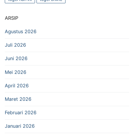
ARSIP
Agustus 2026
Juli 2026
Juni 2026
Mei 2026
April 2026
Maret 2026
Februari 2026
Januari 2026