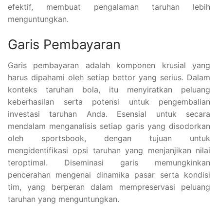
efektif, membuat pengalaman taruhan lebih
menguntungkan.
Garis Pembayaran
Garis pembayaran adalah komponen krusial yang
harus dipahami oleh setiap bettor yang serius. Dalam
konteks taruhan bola, itu menyiratkan peluang
keberhasilan serta potensi untuk pengembalian
investasi taruhan Anda. Esensial untuk secara
mendalam menganalisis setiap garis yang disodorkan
oleh sportsbook, dengan tujuan untuk
mengidentifikasi opsi taruhan yang menjanjikan nilai
teroptimal. Diseminasi garis memungkinkan
pencerahan mengenai dinamika pasar serta kondisi
tim, yang berperan dalam mempreservasi peluang
taruhan yang menguntungkan.