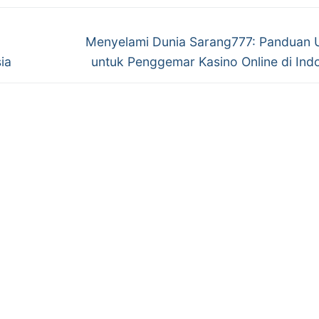
Next
Menyelami Dunia Sarang777: Panduan
post:
ia
untuk Penggemar Kasino Online di Ind