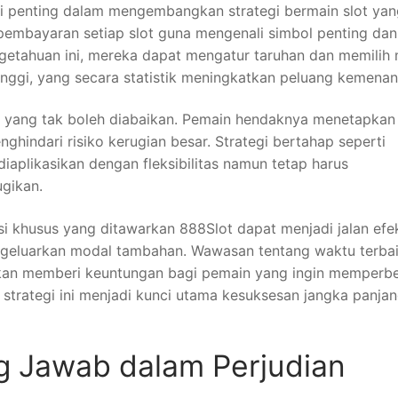
 penting dalam mengembangkan strategi bermain slot yan
l pembayaran setiap slot guna mengenali simbol penting dan
tahuan ini, mereka dapat mengatur taruhan dan memilih 
inggi, yang secara statistik meningkatkan peluang kemena
 yang tak boleh diabaikan. Pemain hendaknya menetapkan
hindari risiko kerugian besar. Strategi bertahap seperti
iaplikasikan dengan fleksibilitas namun tetap harus
ugikan.
i khusus yang ditawarkan 888Slot dapat menjadi jalan efek
geluarkan modal tambahan. Wawasan tentang waktu terba
akan memberi keuntungan bagi pemain yang ingin memperb
trategi ini menjadi kunci utama kesuksesan jangka panjan
g Jawab dalam Perjudian