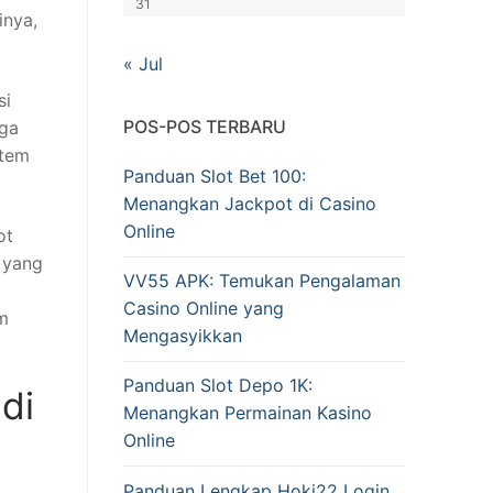
31
inya,
« Jul
si
POS-POS TERBARU
gga
stem
Panduan Slot Bet 100:
Menangkan Jackpot di Casino
Online
ot
 yang
VV55 APK: Temukan Pengalaman
Casino Online yang
m
Mengasyikkan
Panduan Slot Depo 1K:
di
Menangkan Permainan Kasino
Online
Panduan Lengkap Hoki22 Login