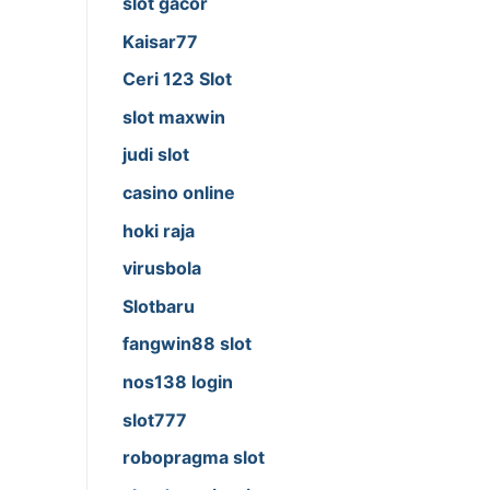
slot gacor
Kaisar77
Ceri 123 Slot
slot maxwin
judi slot
casino online
hoki raja
virusbola
Slotbaru
fangwin88 slot
nos138 login
slot777
robopragma slot