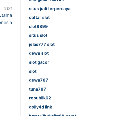
situs judi terpercaya
NEXT
 Utama
daftar slot
onesia
slot8899
situs slot
jelas777 slot
dewa slot
slot gacor
slot
dewa787
tuna787
republik62
dolly4d link
https://bukajkt88.com/