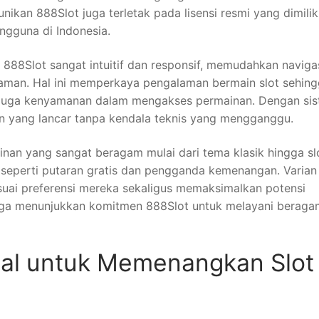
ikan 888Slot juga terletak pada lisensi resmi yang dimilik
ngguna di Indonesia.
 888Slot sangat intuitif dan responsif, memudahkan naviga
alaman. Hal ini memperkaya pengalaman bermain slot sehin
pi juga kenyamanan dalam mengakses permainan. Dengan si
n yang lancar tanpa kendala teknis yang mengganggu.
inan yang sangat beragam mulai dari tema klasik hingga sl
seperti putaran gratis dan pengganda kemenangan. Varian
suai preferensi mereka sekaligus memaksimalkan potensi
uga menunjukkan komitmen 888Slot untuk melayani beraga
mal untuk Memenangkan Slot 