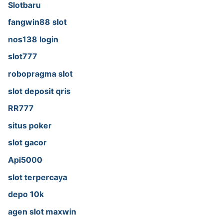
Slotbaru
fangwin88 slot
nos138 login
slot777
robopragma slot
slot deposit qris
RR777
situs poker
slot gacor
Api5000
slot terpercaya
depo 10k
agen slot maxwin