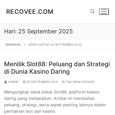
Lompat
ke
RECOVEE.COM
konten
Hari:
25 September 2025
Cari:
BERANDA
ARSIP UNTUK 25 SEPTEMBER 2025
Menilik Slot88: Peluang dan Strategi
di Dunia Kasino Daring
ADMIN
25 SEPTEMBER 2025
TAK BERKATEGORI
Mengungkap seluk-beluk Slot88, platform kasino
daring yang menjanjikan. Artikel ini membahas
peluang, strategi, serta aspek penting lainnya dalam
permainan slot dan kasino.