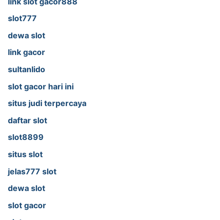
link slot gacor888
slot777
dewa slot
link gacor
sultanlido
slot gacor hari ini
situs judi terpercaya
daftar slot
slot8899
situs slot
jelas777 slot
dewa slot
slot gacor