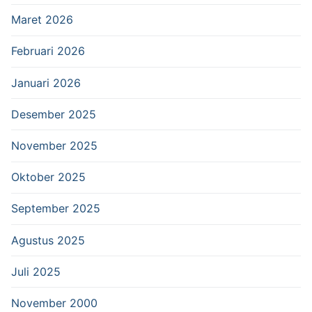
Maret 2026
Februari 2026
Januari 2026
Desember 2025
November 2025
Oktober 2025
September 2025
Agustus 2025
Juli 2025
November 2000