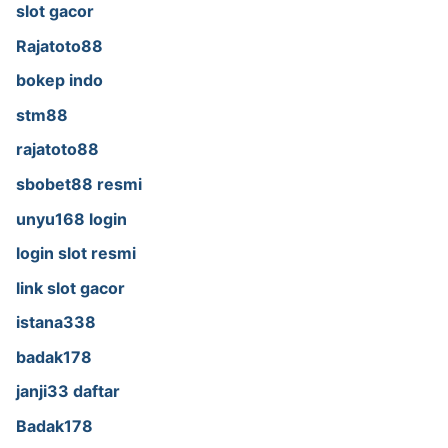
slot gacor
Rajatoto88
bokep indo
stm88
rajatoto88
sbobet88 resmi
unyu168 login
login slot resmi
link slot gacor
istana338
badak178
janji33 daftar
Badak178