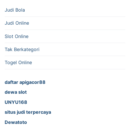
Judi Bola
Judi Online
Slot Online
Tak Berkategori
Togel Online
daftar apigacor88
dewa slot
UNYU168
situs judi terpercaya
Dewatoto