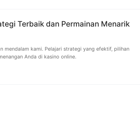
rategi Terbaik dan Permainan Menarik
n mendalam kami. Pelajari strategi yang efektif, pilihan
enangan Anda di kasino online.