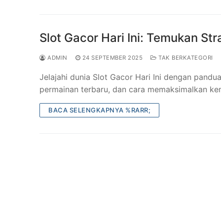
Slot Gacor Hari Ini: Temukan St
ADMIN
24 SEPTEMBER 2025
TAK BERKATEGORI
Jelajahi dunia Slot Gacor Hari Ini dengan pandua
permainan terbaru, dan cara memaksimalkan kem
BACA SELENGKAPNYA %RARR;