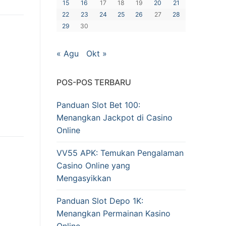
15
16
17
18
19
20
21
22
23
24
25
26
27
28
29
30
« Agu
Okt »
POS-POS TERBARU
Panduan Slot Bet 100:
Menangkan Jackpot di Casino
Online
VV55 APK: Temukan Pengalaman
Casino Online yang
Mengasyikkan
Panduan Slot Depo 1K:
Menangkan Permainan Kasino