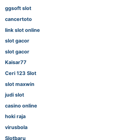
ggsoft slot
cancertoto
link slot online
slot gacor
slot gacor
Kaisar77
Ceri 123 Slot
slot maxwin
judi slot
casino online
hoki raja
virusbola
Slotbaru