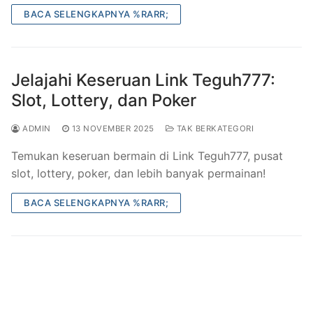
BACA SELENGKAPNYA %RARR;
Jelajahi Keseruan Link Teguh777:
Slot, Lottery, dan Poker
ADMIN
13 NOVEMBER 2025
TAK BERKATEGORI
Temukan keseruan bermain di Link Teguh777, pusat
slot, lottery, poker, dan lebih banyak permainan!
BACA SELENGKAPNYA %RARR;