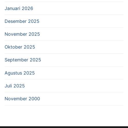
Januari 2026
Desember 2025
November 2025
Oktober 2025
September 2025
Agustus 2025
Juli 2025
November 2000