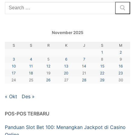
Cari:
November 2025
S
S
R
K
J
S
M
1
2
3
4
5
6
7
8
9
10
11
12
13
14
15
16
17
18
19
20
21
22
23
24
25
26
27
28
29
30
« Okt
Des »
POS-POS TERBARU
Panduan Slot Bet 100: Menangkan Jackpot di Casino
Online