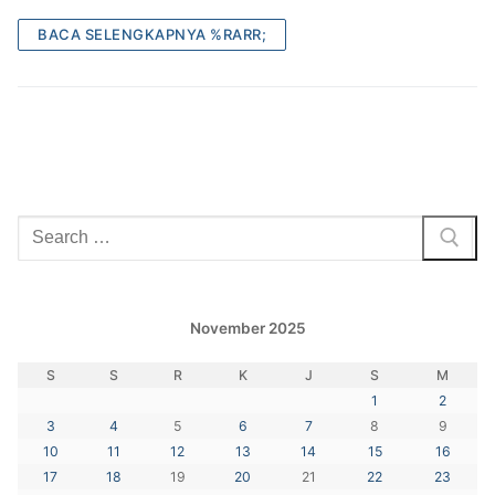
BACA SELENGKAPNYA %RARR;
Cari:
November 2025
S
S
R
K
J
S
M
1
2
3
4
5
6
7
8
9
10
11
12
13
14
15
16
17
18
19
20
21
22
23