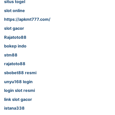
situs togel
slot online
https://apkmt777.com/
slot gacor
Rajatoto88
bokep indo
stm88
rajatoto88
sbobet88 resmi
unyu168 login
login slot resmi
link slot gacor
istana338