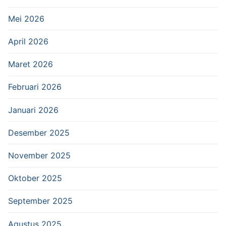
Mei 2026
April 2026
Maret 2026
Februari 2026
Januari 2026
Desember 2025
November 2025
Oktober 2025
September 2025
Agustus 2025