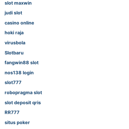
slot maxwin
judi slot
casino online
hoki raja
virusbola
Slotbaru
fangwin88 slot
nos138 login
slot777
robopragma slot
slot deposit qris
RR777
situs poker