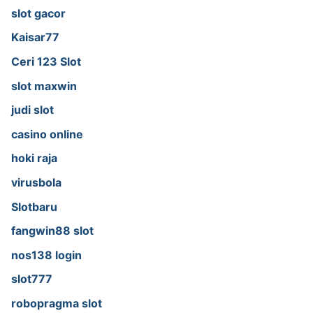
slot gacor
Kaisar77
Ceri 123 Slot
slot maxwin
judi slot
casino online
hoki raja
virusbola
Slotbaru
fangwin88 slot
nos138 login
slot777
robopragma slot