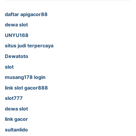
daftar apigacor88
dewa slot
UNYU168
situs judi terpercaya
Dewatoto
slot
musang178 login
link slot gacor888
slot777
dewa slot
link gacor
sultanlido