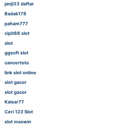
janji33 daftar
Badak178
paham777
cipit88 slot
slot
ggsoft slot
cancertoto
link slot online
slot gacor
slot gacor
Kaisar77
Ceri 123 Slot
slot maxwin