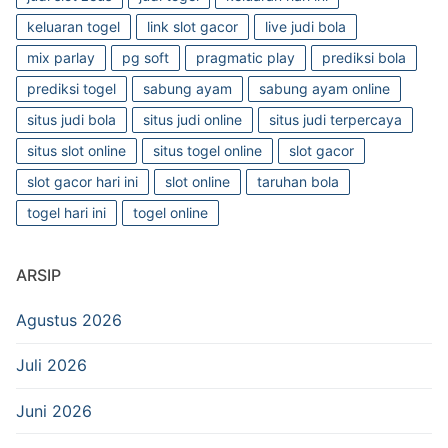
keluaran togel
link slot gacor
live judi bola
mix parlay
pg soft
pragmatic play
prediksi bola
prediksi togel
sabung ayam
sabung ayam online
situs judi bola
situs judi online
situs judi terpercaya
situs slot online
situs togel online
slot gacor
slot gacor hari ini
slot online
taruhan bola
togel hari ini
togel online
ARSIP
Agustus 2026
Juli 2026
Juni 2026