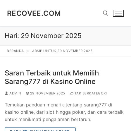
Lompat
ke
RECOVEE.COM
konten
Hari:
29 November 2025
Cari:
BERANDA
ARSIP UNTUK 29 NOVEMBER 2025
Saran Terbaik untuk Memilih
Sarang777 di Kasino Online
ADMIN
29 NOVEMBER 2025
TAK BERKATEGORI
Temukan panduan menarik tentang sarang777 di
kasino online, dari slot hingga poker, dan cara terbaik
untuk menikmati pengalaman bertaruh.